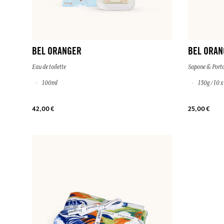
BEL ORANGER
BEL ORAN
Eau de toilette
Sapone & Port
100ml
150g / 10 
42,00 €
25,00 €