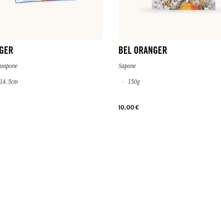
GER
BEL ORANGER
asapone
Sapone
x 14.5cm
150g
10,00 €