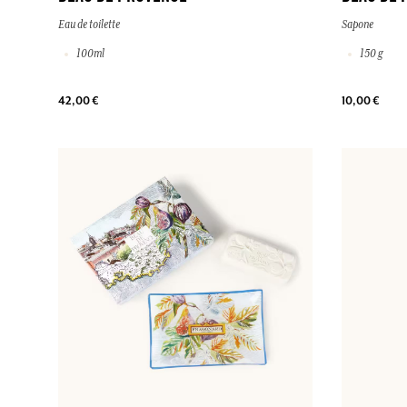
Eau de toilette
Sapone
100ml
150 g
42,00 €
10,00 €