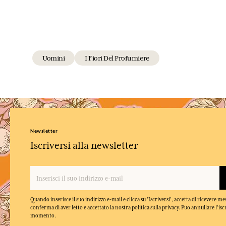
Uomini
I Fiori Del Profumiere
Newsletter
Iscriversi alla newsletter
Quando inserisce il suo indirizzo e-mail e clicca su 'Iscriversi', accetta di ricevere m
conferma di aver letto e accettato la nostra politica sulla privacy. Puo annullare l'isc
momento.