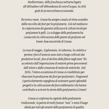
Mediterraneo, della freschezza notturna legata
all'altitudine e all'abbondanza di corsi d'acqua, la città
gode di un microclima eccezionale.
Tra terra e mare, Grasse ha sempre vissuto al ritmo scandito
dalla raccolta dei fiori per la profumeria. Già nel medioevo
la corporazione dei guantai utilizzava le colture locali per
profumare le pelli. Lo sviluppo della profumeria ha
consacrato la coltivazione delle piante da profumo nel
know-how ancestrale di Grasse.
La rosa di maggio, il gelsomino, la tuberosa, la violetta e
persino i fiori d'arancio sono stati a lungo coltivati dai
produttori locali, fino al declino della filiera negli anni '50,
accelerato dall'importazione di materie prime provenienti
dall'estero e dalla creazione di molecole sintetiche. Dal
2016, l'intero ecosistema di Grasse si è mobilitato per
rilanciare la produzione dei fiori per profumieri. Fragonard
è particolarmente orgogliosa di sostenere questi splendidi
progetti e la coltivazione dei fiori emblematici che hanno
contribuito a scrivere la storia della profumeria a Grasse!
Grasse si conferma la capitale della profumeria
tradizionale, la patria di molti famosi “nasi” e resta il luogo
ideale per tutti gli amanti della profumeria di qualità.