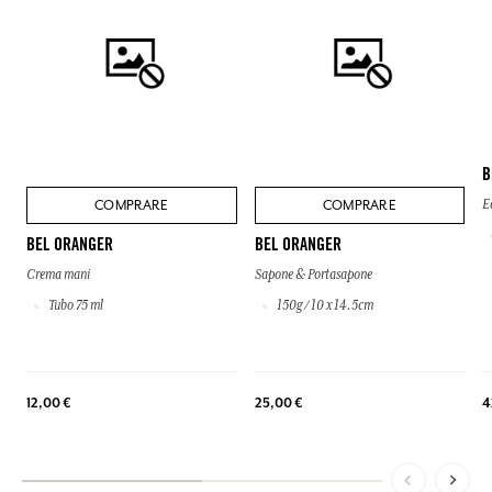
B
COMPRARE
COMPRARE
E
BEL ORANGER
BEL ORANGER
Crema mani
Sapone & Portasapone
Tubo 75 ml
150g / 10 x 14.5cm
4
12,00 €
25,00 €