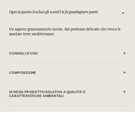
Ogni acquisto (esclusi gli sconti) le fa guadagnare punti
Consulta
Un sapone graziosamente inciso, dal profumo delicato che evoca le
assolate terre mediterranee.
CONSIGLI D'USO
EVITARE IL CONTATTO CON GLI OCCHI. IN CASO DI CONTATTO CON
GLI OCCHI SCIACQUARE ACCURATAMENTE.
COMPOSIZIONE
Sodium Palmate, Sodium Palm Kernelate, Aqua (Water),
Parfum (Fragrance), Palm Kernel Acid, Glycerin, Sodium
SCHEDA PRODOTTO RELATIVA A QUALITÀ O
Chloride, Tetrasodium Etidronate, Linalool, Limonene,
CARATTERISTICHE AMBIENTALI
Hydroxycitronellal, Coumarin, Geraniol, CI 77891 (Titanium
Dioxide). Questa lista può essere oggetto di modifiche, si
Tabella informativa
prega di conservare l'imballaggio del prodotto acquistato.
Si prega di consultare le qualità o le caratteristiche ambientali
clic qui
facendo
.