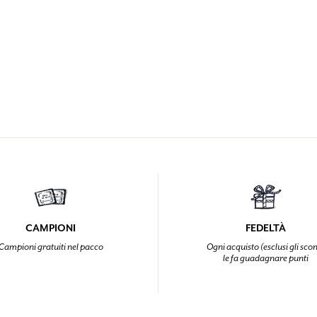
CAMPIONI
FEDELTÀ
Campioni gratuiti nel pacco
Ogni acquisto (esclusi gli scon
le fa guadagnare punti