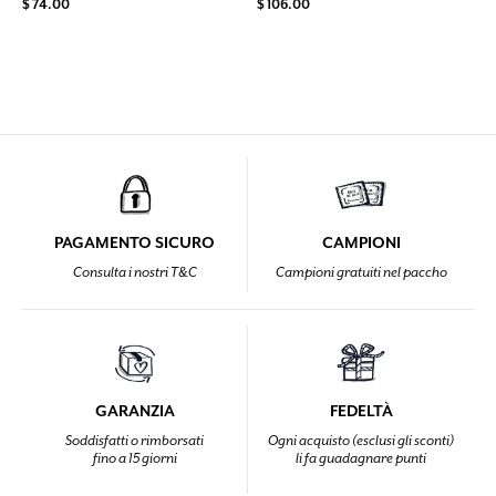
$ 74.00
$ 106.00
PAGAMENTO SICURO
CAMPIONI
Consulta i nostri T&C
Campioni gratuiti nel paccho
GARANZIA
FEDELTÀ
Soddisfatti o rimborsati
Ogni acquisto (esclusi gli sconti)
fino a 15 giorni
li fa guadagnare punti