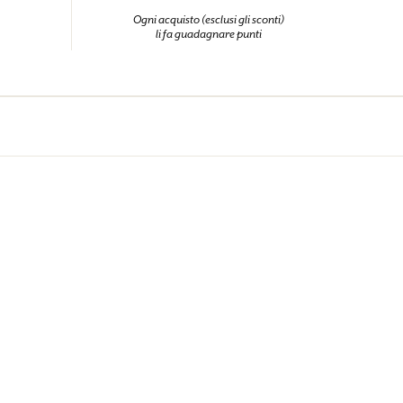
Ogni acquisto (esclusi gli sconti)
li fa guadagnare punti