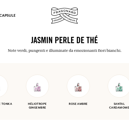
 CAPSULE
JASMIN PERLE DE THÉ
Note verdi, pungenti e illuminate da emozionanti fiori bianchi.
mulare punti e ricevere regali.
COLLEGARSI
E TONKA
HÉLIOTROPE
ROSE AMBRE
SANTAL
GINGEMBRE
CARDAMOM
COLLEGARSI
COLLEGARSI
COLLEGARSI