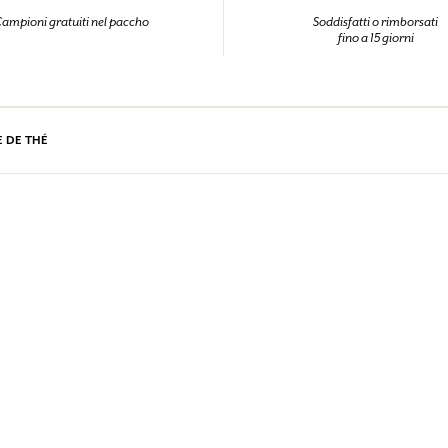
ampioni gratuiti nel paccho
Soddisfatti o rimborsati
fino a 15 giorni
E DE THÉ