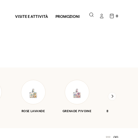
0
VISITE E ATTIVITÀ
PROMOZIONI
ROSE LAVANDE
GRENADE PIVOINE
BIGARADE JASMIN
E