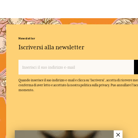
Newsletter
Iscriversi alla newsletter
Quando inserisce il suo indirizzo e-mail e clicca su 'Iscriversi', accetta di ricevere m
conferma di aver letto e accettato la nostra politica sulla privacy. Puo annullare l'isc
momento.
×