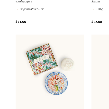
eau de parfum
Sapone
vaporizzatore 50 ml
150 g
$ 74.00
$ 22.00