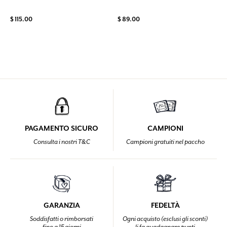
$ 115.00
$ 89.00
PAGAMENTO SICURO
CAMPIONI
Consulta i nostri T&C
Campioni gratuiti nel paccho
GARANZIA
FEDELTÀ
Soddisfatti o rimborsati
Ogni acquisto (esclusi gli sconti)
fino a 15 giorni
li fa guadagnare punti