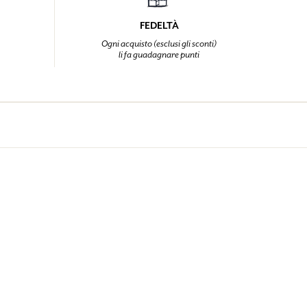
FEDELTÀ
Ogni acquisto (esclusi gli sconti)
li fa guadagnare punti