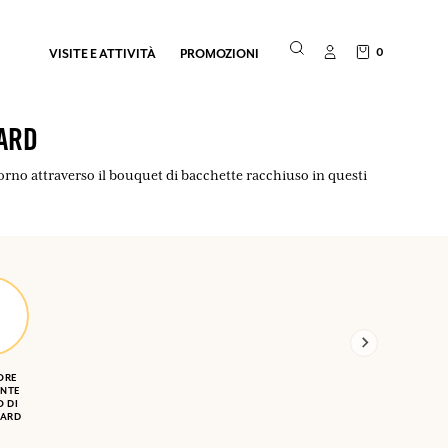
0
VISITE E ATTIVITÀ
PROMOZIONI
ARD
iorno attraverso il bouquet di bacchette racchiuso in questi
ORE
ENTE
O DI
ARD