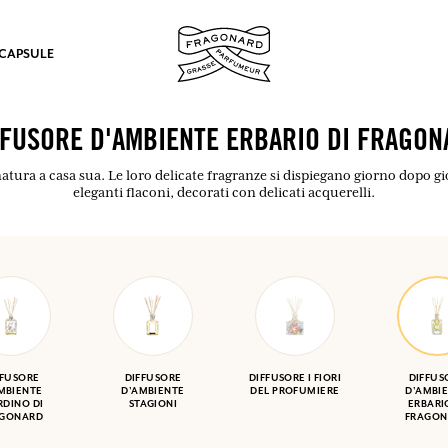
 CAPSULE
FFUSORE D'AMBIENTE ERBARIO DI FRAGON
 natura a casa sua. Le loro delicate fragranze si dispiegano giorno dopo g
eleganti flaconi, decorati con delicati acquerelli.
mulare punti e ricevere regali.
COLLEGARSI
FFUSORE
DIFFUSORE
DIFFUSORE I FIORI
DIFFUS
MBIENTE
D'AMBIENTE
DEL PROFUMIERE
D'AMBI
RDINO DI
STAGIONI
ERBARI
AGONARD
FRAGON
COLLEGARSI
COLLEGARSI
COLLEGARSI