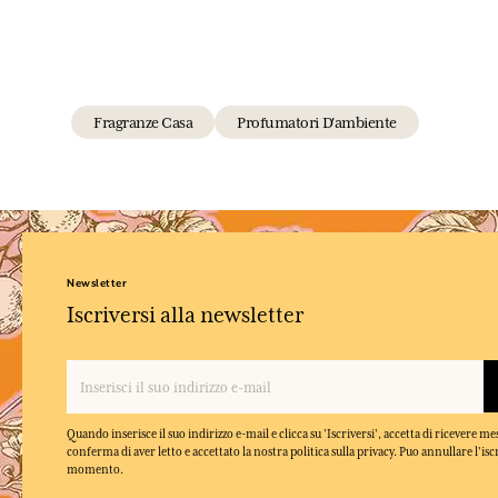
Fragranze Casa
Profumatori D'ambiente
Newsletter
Iscriversi alla newsletter
Quando inserisce il suo indirizzo e-mail e clicca su 'Iscriversi', accetta di ricevere m
conferma di aver letto e accettato la nostra politica sulla privacy. Puo annullare l'isc
momento.