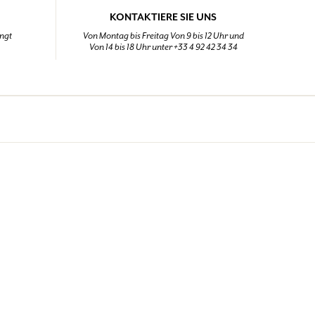
KONTAKTIERE SIE UNS
ingt
Von Montag bis Freitag Von 9 bis 12 Uhr und
Von 14 bis 18 Uhr unter +33 4 92 42 34 34