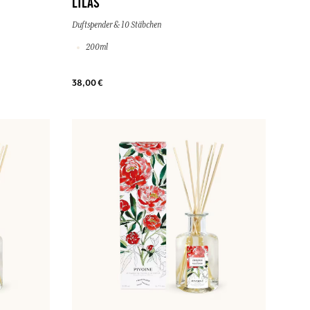
LILAS
Duftspender & 10 Stäbchen
200ml
38,00 €