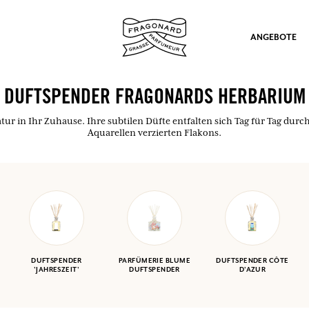
ANGEBOTE
DUFTSPENDER FRAGONARDS HERBARIUM
tur in Ihr Zuhause. Ihre subtilen Düfte entfalten sich Tag für Tag durc
Aquarellen verzierten Flakons.
ation
DUFTSPENDER
PARFÜMERIE BLUME
DUFTSPENDER CÔTE
'JAHRESZEIT'
DUFTSPENDER
D'AZUR
nd Geschenke.