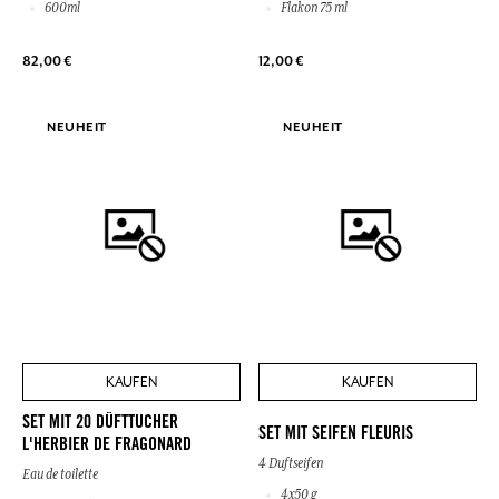
600ml
Flakon 75 ml
82,00 €
12,00 €
NEUHEIT
NEUHEIT
KAUFEN
KAUFEN
SET MIT 20 DÜFTTUCHER
SET MIT SEIFEN FLEURIS
L'HERBIER DE FRAGONARD
4 Duftseifen
Eau de toilette
4x50 g