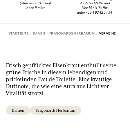
(ohne Rabatt) bringt
Von 9 bis 12 Uhr und
Ihnen Punkte
Von 14 bis 18 Uhr
unter +33 4 92 42 34 34
STARTSEITE
DAMEN
FRAGONARDS HERBARIUM
VERVEINE
Frisch gepflücktes Eisenkraut enthüllt seine
grüne Frische in diesem lebendigen und
prickelnden Eau de Toilette. Eine krautige
Duftnote, die wie eine Aura aus Licht vor
Vitalität strotzt.
Damen
Fragonards Herbarium