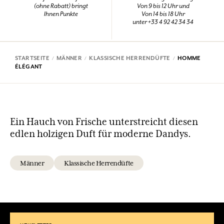
(ohne Rabatt) bringt
Von 9 bis 12 Uhr und
Ihnen Punkte
Von 14 bis 18 Uhr
unter +33 4 92 42 34 34
STARTSEITE
MÄNNER
KLASSISCHE HERRENDÜFTE
HOMME
ÉLÉGANT
Ein Hauch von Frische unterstreicht diesen
edlen holzigen Duft für moderne Dandys.
Männer
Klassische Herrendüfte