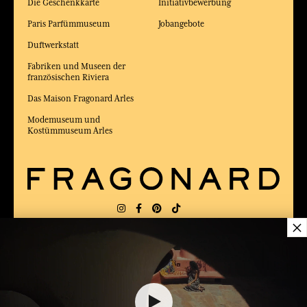
Die Geschenkkarte
Initiativbewerbung
Paris Parfümmuseum
Jobangebote
Duftwerkstatt
Fabriken und Museen der
französischen Riviera
Das Maison Fragonard Arles
Modemuseum und
Kostümmuseum Arles
×
LIEFERUNG:
FR
SPRACHE:
DE