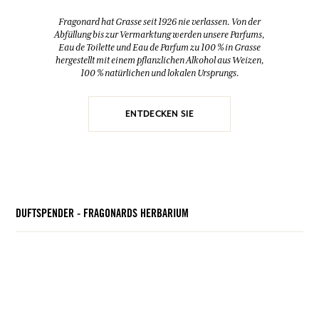
2ER SET KOPFKISSENBEZÜGE BEL
VASE FLEURI
AMOUR
Fragonard hat Grasse seit 1926 nie verlassen. Von der
Metall
Abfüllung bis zur Vermarktung werden unsere Parfums,
65 x 65cm
Eau de Toilette und Eau de Parfum zu 100 % in Grasse
H 18 cm / Ø 10 cm
Quadratisch
hergestellt mit einem pflanzlichen Alkohol aus Weizen,
100 % natürlichen und lokalen Ursprungs.
50,00 €
24,00 €
ENTDECKEN SIE
DIE GESAMTE PALETTE ANSEHEN
DUFTSPENDER - FRAGONARDS HERBARIUM