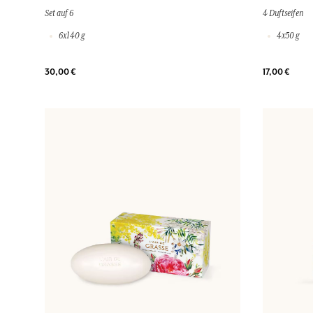
Set auf 6
4 Duftseifen
6x140 g
4x50 g
30,00 €
17,00 €