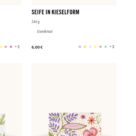
SEIFE IN KIESELFORM
140 g
Eisenkraut
+ 2
+ 2
6,00 €