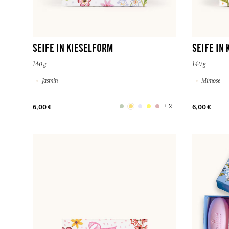
SEIFE IN KIESELFORM
SEIFE IN
140 g
140 g
Jasmin
Mimose
+ 2
6,00 €
6,00 €