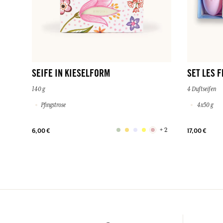
SEIFE IN KIESELFORM
SET LES 
140 g
4 Duftseifen
Pfingstrose
4x50 g
+ 2
6,00 €
17,00 €