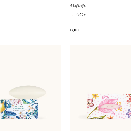
4 Duftseifen
4x50 g
17,00 €