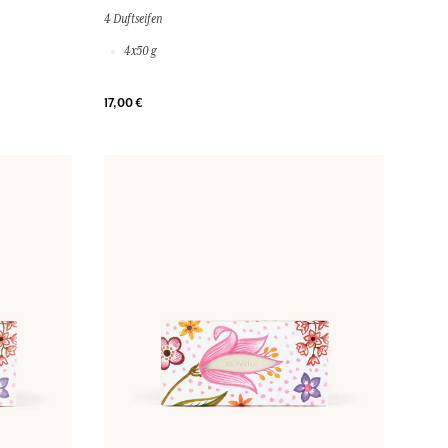
4 Duftseifen
4x50 g
17,00 €