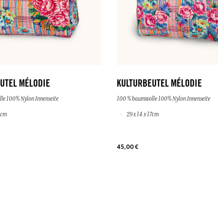
UTEL MÉLODIE
KULTURBEUTEL MÉLODIE
le 100% Nylon Innenseite
100 % baumwolle 100% Nylon Innenseite
6cm
29 x 14 x 17cm
45,00 €