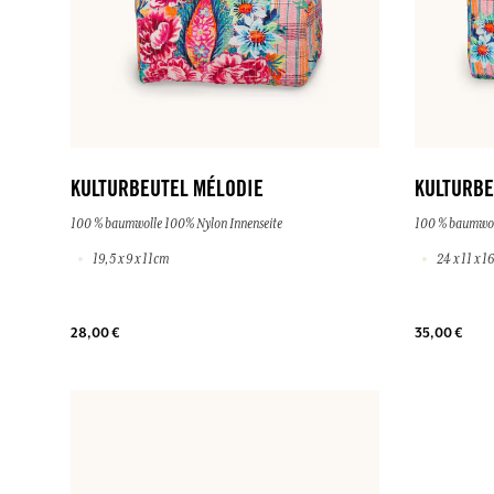
KULTURBEUTEL MÉLODIE
KULTURBE
100 % baumwolle 100% Nylon Innenseite
100 % baumwol
19,5 x 9 x 11cm
24 x 11 x 1
28,00 €
35,00 €