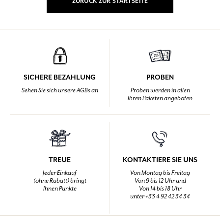
ZURÜCK ZUR STARTSEITE
SICHERE BEZAHLUNG
PROBEN
Sehen Sie sich unsere AGBs an
Proben werden in allen
Ihren Paketen angeboten
TREUE
KONTAKTIERE SIE UNS
Jeder Einkauf
Von Montag bis Freitag
(ohne Rabatt) bringt
Von 9 bis 12 Uhr und
Ihnen Punkte
Von 14 bis 18 Uhr
unter +33 4 92 42 34 34