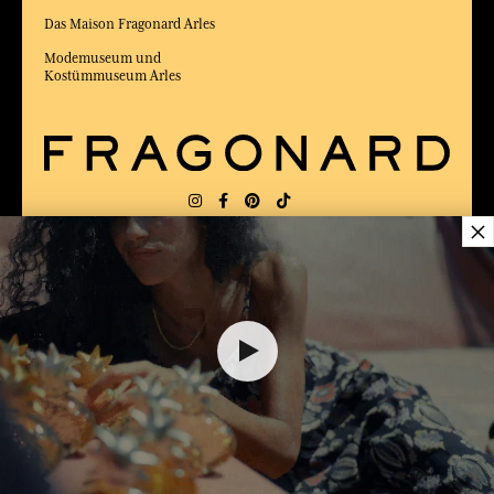
Das Maison Fragonard Arles
Modemuseum und
Kostümmuseum Arles
×
LIEFERUNG:
FR
SPRACHE:
DE
ZUM BESTEN ONLINE-COMMERCE-SITE
2025 vom Magazin Capital gewählt