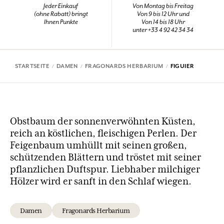
Jeder Einkauf
Von Montag bis Freitag
(ohne Rabatt) bringt
Von 9 bis 12 Uhr und
Ihnen Punkte
Von 14 bis 18 Uhr
unter +33 4 92 42 34 34
STARTSEITE
DAMEN
FRAGONARDS HERBARIUM
FIGUIER
Obstbaum der sonnenverwöhnten Küsten,
reich an köstlichen, fleischigen Perlen. Der
Feigenbaum umhüllt mit seinen großen,
schützenden Blättern und tröstet mit seiner
pflanzlichen Duftspur. Liebhaber milchiger
Hölzer wird er sanft in den Schlaf wiegen.
Damen
Fragonards Herbarium