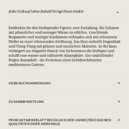
Jeder Einkauf (ohne Rabatt) bringt Ihnen Punkte
Sehen Si
Entdecken Sie den Duftspender Figuier, eine Einladung, Ihr Zuhause
mit pflanzlicher und sonniger Wärme zu erfüllen. Leuchtende
Bergamotte und würziger Kardamom verbinden sich mit schwarzem
Pfeffer zu einer vibrierenden Eröffnung. Das Herz enthüllt Feigenblatt
und Ylang-Ylang mit grünen und sinnlichen Akzenten. In der Basis
verlängert ein eleganter Hauch von Eichenmoos die Duftspur und
schafft eine warme und raffinierte Atmosphäre. Ein umhüllender
Feigen-Raumduft – die Evokation eines lichtdurchfluteten
mediterranen Gartens.
GEBRAUCHSANWEISUNG
Den Stöpsel entfernen und die Rattanstäbchen in den Flakon
eintauchen. Die Stäbchen werden das Parfum absorbieren und es
ZUSAMMENSETZUNG
dezent bis zu 8 Wochen, je nach Raumvolumen, verbreiten. Die
Stäbchen nicht verbrennen.
Alcool. Contient : Citrus Aurantium Bergamia Leaf Oil, Benzyl
Flüssigkeiten und Dämpfe leicht entzündbar.
Salicylate, Citronellol, Tetramethyl Acetyloctahydronaphthalenes,
PRODUKTMERKBLATT BEZÜGLICH DER UMWELTBEZOGENEN
Verursacht schwere Augenreizung.
Limonene, Linalool, Cyclamen Aldehyde, Isoeugenol
QUALITÄTEN ODER MERKMALE
Schädlich für Wasserorganismen, hat längerfristig schädliche