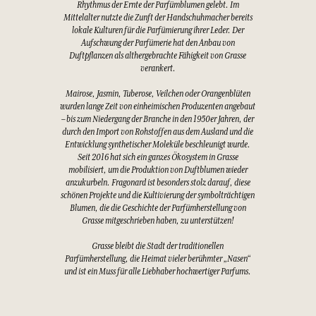
Rhythmus der Ernte der Parfümblumen gelebt. Im
Mittelalter nutzte die Zunft der Handschuhmacher bereits
lokale Kulturen für die Parfümierung ihrer Leder. Der
Aufschwung der Parfümerie hat den Anbau von
Duftpflanzen als althergebrachte Fähigkeit von Grasse
verankert.
Mairose, Jasmin, Tuberose, Veilchen oder Orangenblüten
wurden lange Zeit von einheimischen Produzenten angebaut
– bis zum Niedergang der Branche in den 1950er Jahren, der
durch den Import von Rohstoffen aus dem Ausland und die
Entwicklung synthetischer Moleküle beschleunigt wurde.
Seit 2016 hat sich ein ganzes Ökosystem in Grasse
mobilisiert, um die Produktion von Duftblumen wieder
anzukurbeln. Fragonard ist besonders stolz darauf, diese
schönen Projekte und die Kultivierung der symbolträchtigen
Blumen, die die Geschichte der Parfümherstellung von
Grasse mitgeschrieben haben, zu unterstützen!
Grasse bleibt die Stadt der traditionellen
Parfümherstellung, die Heimat vieler berühmter „Nasen“
und ist ein Muss für alle Liebhaber hochwertiger Parfums.