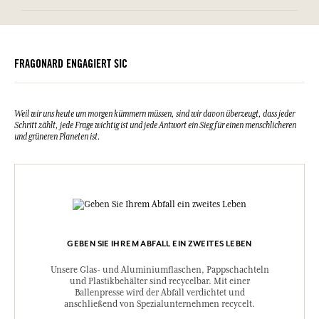
Wirkungen.
Diese Liste kann Änderungen unterzogen werden, bitte sehen Sie die
Informationstabelle
Kann eine allergische Reaktion hervorrufen.
Verpackung des gekauften Produkts ein.
Bitte konsultieren Sie die Umweltqualitäten oder -merkmale, indem
Sie hier klicken
.
Außerhalb der Reichweite von Kindern aufbewahren. BEI KONTAKT
MIT DEN AUGEN: Einige Minuten lang behutsam mit Wasser spülen.
FRAGONARD ENGAGIERT SIC
BEI KONTAKT MIT DER HAUT: Mit viel Wasser und Seife waschen. Ist
ärztlicher Rat erforderlich, Verpackung oder Kennzeichnungsetikett
bereithalten. Von Hitze/Funken/offener Flamme/heißen Oberflächen
fernhalten – Nicht rauchen. Inhalt/Verpackung gemäß den
Mülltrennungsvorschriften Ihrer Gemeinde entsorgen.
Weil wir uns heute um morgen kümmern müssen, sind wir davon überzeugt, dass jeder
Schritt zählt, jede Frage wichtig ist und jede Antwort ein Sieg für einen menschlicheren
Notfallnummer (+33) 01.45.42.59.59.
und grüneren Planeten ist.
UFI:7EV8-E0T2-R003-7AEW
GEBEN SIE IHREM ABFALL EIN ZWEITES LEBEN
Unsere Glas- und Aluminiumflaschen, Pappschachteln
und Plastikbehälter sind recycelbar. Mit einer
Ballenpresse wird der Abfall verdichtet und
anschließend von Spezialunternehmen recycelt.