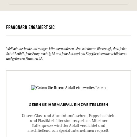
Wirkungen.
Diese Liste kann Änderungen unterzogen werden, bitte sehen Sie die
Informationstabelle
Kann eine allergische Reaktion hervorrufen.
Verpackung des gekauften Produkts ein.
Bitte konsultieren Sie die Umweltqualitäten oder -merkmale, indem
Sie hier klicken
.
Außerhalb der Reichweite von Kindern aufbewahren. BEI KONTAKT
MIT DEN AUGEN: Einige Minuten lang behutsam mit Wasser spülen.
FRAGONARD ENGAGIERT SIC
BEI KONTAKT MIT DER HAUT: Mit viel Wasser und Seife waschen. Ist
ärztlicher Rat erforderlich, Verpackung oder Kennzeichnungsetikett
bereithalten. Von Hitze/Funken/offener Flamme/heißen Oberflächen
fernhalten – Nicht rauchen. Inhalt/Verpackung gemäß den
Mülltrennungsvorschriften Ihrer Gemeinde entsorgen.
Weil wir uns heute um morgen kümmern müssen, sind wir davon überzeugt, dass jeder
Schritt zählt, jede Frage wichtig ist und jede Antwort ein Sieg für einen menschlicheren
Notfallnummer (+33) 01.45.42.59.59.
und grüneren Planeten ist.
UFI:7EV8-E0T2-R003-7AEW
GEBEN SIE IHREM ABFALL EIN ZWEITES LEBEN
Unsere Glas- und Aluminiumflaschen, Pappschachteln
und Plastikbehälter sind recycelbar. Mit einer
Ballenpresse wird der Abfall verdichtet und
anschließend von Spezialunternehmen recycelt.