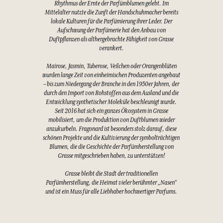
Rhythmus der Ernte der Parfümblumen gelebt. Im
Mittelalter nutzte die Zunft der Handschuhmacher bereits
lokale Kulturen für die Parfümierung ihrer Leder. Der
Aufschwung der Parfümerie hat den Anbau von
Duftpflanzen als althergebrachte Fähigkeit von Grasse
verankert.
Mairose, Jasmin, Tuberose, Veilchen oder Orangenblüten
wurden lange Zeit von einheimischen Produzenten angebaut
– bis zum Niedergang der Branche in den 1950er Jahren, der
durch den Import von Rohstoffen aus dem Ausland und die
Entwicklung synthetischer Moleküle beschleunigt wurde.
Seit 2016 hat sich ein ganzes Ökosystem in Grasse
mobilisiert, um die Produktion von Duftblumen wieder
anzukurbeln. Fragonard ist besonders stolz darauf, diese
schönen Projekte und die Kultivierung der symbolträchtigen
Blumen, die die Geschichte der Parfümherstellung von
Grasse mitgeschrieben haben, zu unterstützen!
Grasse bleibt die Stadt der traditionellen
Parfümherstellung, die Heimat vieler berühmter „Nasen“
und ist ein Muss für alle Liebhaber hochwertiger Parfums.