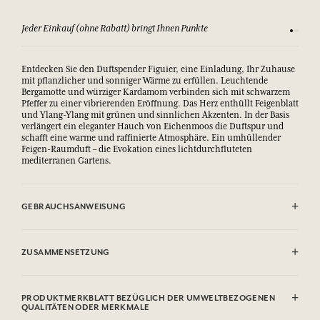
Jeder Einkauf (ohne Rabatt) bringt Ihnen Punkte
Sehen Si
Entdecken Sie den Duftspender Figuier, eine Einladung, Ihr Zuhause
mit pflanzlicher und sonniger Wärme zu erfüllen. Leuchtende
Bergamotte und würziger Kardamom verbinden sich mit schwarzem
Pfeffer zu einer vibrierenden Eröffnung. Das Herz enthüllt Feigenblatt
und Ylang-Ylang mit grünen und sinnlichen Akzenten. In der Basis
verlängert ein eleganter Hauch von Eichenmoos die Duftspur und
schafft eine warme und raffinierte Atmosphäre. Ein umhüllender
Feigen-Raumduft – die Evokation eines lichtdurchfluteten
mediterranen Gartens.
GEBRAUCHSANWEISUNG
Den Stöpsel entfernen und die Rattanstäbchen in den Flakon
eintauchen. Die Stäbchen werden das Parfum absorbieren und es
ZUSAMMENSETZUNG
dezent bis zu 8 Wochen, je nach Raumvolumen, verbreiten. Die
Stäbchen nicht verbrennen.
Alcool. Contient : Citrus Aurantium Bergamia Leaf Oil, Benzyl
Flüssigkeiten und Dämpfe leicht entzündbar.
Salicylate, Citronellol, Tetramethyl Acetyloctahydronaphthalenes,
PRODUKTMERKBLATT BEZÜGLICH DER UMWELTBEZOGENEN
Verursacht schwere Augenreizung.
Limonene, Linalool, Cyclamen Aldehyde, Isoeugenol
QUALITÄTEN ODER MERKMALE
Schädlich für Wasserorganismen, hat längerfristig schädliche