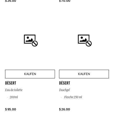
$ 26.00
$ 70.00
KAUFEN
KAUFEN
DÉSERT
DÉSERT
Eau de toilette
Duschgel
200ml
Flasche 250 ml
$ 95.00
$ 26.00