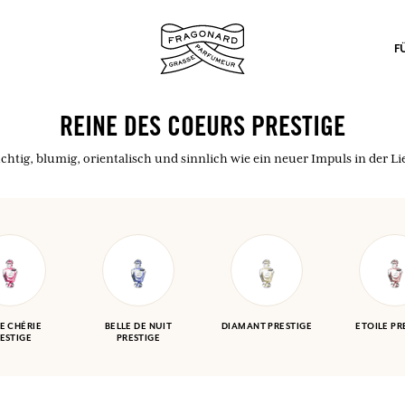
F
REINE DES COEURS PRESTIGE
chtig, blumig, orientalisch und sinnlich wie ein neuer Impuls in der Li
nd Geschenke.
EINWÄHLEN
E CHÉRIE
BELLE DE NUIT
DIAMANT PRESTIGE
ETOILE PR
ESTIGE
PRESTIGE
EINWÄHLEN
EINWÄHLEN
EINWÄHLEN