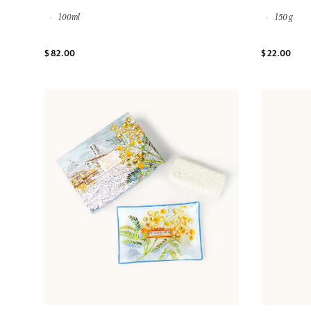
100ml
150 g
$ 82.00
$ 22.00