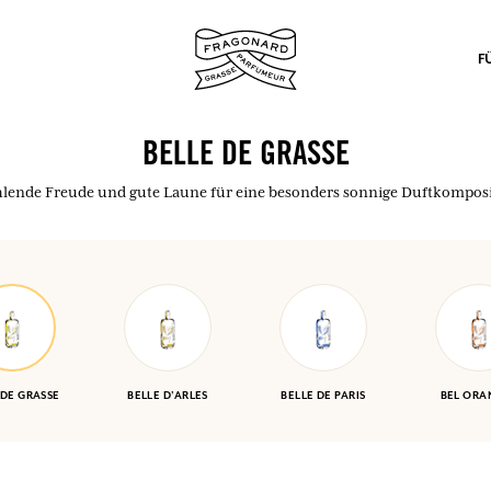
F
BELLE DE GRASSE
hlende Freude und gute Laune für eine besonders sonnige Duftkomposi
nd Geschenke.
EINWÄHLEN
 DE GRASSE
BELLE D'ARLES
BELLE DE PARIS
BEL ORA
EINWÄHLEN
EINWÄHLEN
EINWÄHLEN