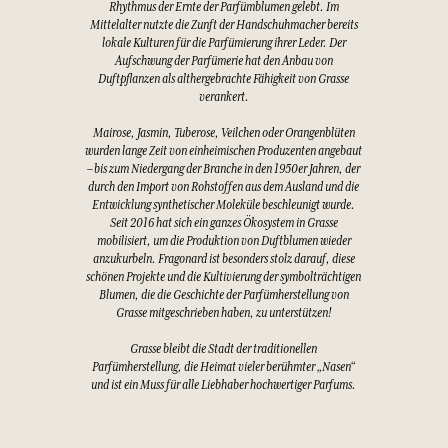
Rhythmus der Ernte der Parfümblumen gelebt. Im
Mittelalter nutzte die Zunft der Handschuhmacher bereits
lokale Kulturen für die Parfümierung ihrer Leder. Der
Aufschwung der Parfümerie hat den Anbau von
Duftpflanzen als althergebrachte Fähigkeit von Grasse
verankert.
Mairose, Jasmin, Tuberose, Veilchen oder Orangenblüten
wurden lange Zeit von einheimischen Produzenten angebaut
– bis zum Niedergang der Branche in den 1950er Jahren, der
durch den Import von Rohstoffen aus dem Ausland und die
Entwicklung synthetischer Moleküle beschleunigt wurde.
Seit 2016 hat sich ein ganzes Ökosystem in Grasse
mobilisiert, um die Produktion von Duftblumen wieder
anzukurbeln. Fragonard ist besonders stolz darauf, diese
schönen Projekte und die Kultivierung der symbolträchtigen
Blumen, die die Geschichte der Parfümherstellung von
Grasse mitgeschrieben haben, zu unterstützen!
Grasse bleibt die Stadt der traditionellen
Parfümherstellung, die Heimat vieler berühmter „Nasen“
und ist ein Muss für alle Liebhaber hochwertiger Parfums.