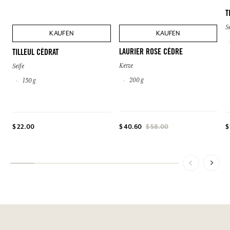
T
S
KAUFEN
KAUFEN
LAURIER ROSE CÈDRE
TILLEUL CÉDRAT
Kerze
Seife
200 g
150 g
$ 22.00
$
$ 40.60
$ 58.00