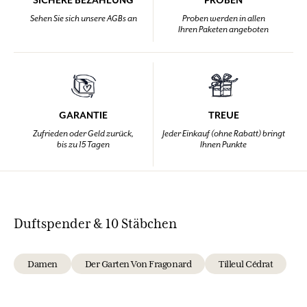
SICHERE BEZAHLUNG
PROBEN
Sehen Sie sich unsere AGBs an
Proben werden in allen
Ihren Paketen angeboten
GARANTIE
TREUE
Zufrieden oder Geld zurück,
Jeder Einkauf (ohne Rabatt) bringt
bis zu 15 Tagen
Ihnen Punkte
Duftspender & 10 Stäbchen
Damen
Der Garten Von Fragonard
Tilleul Cédrat