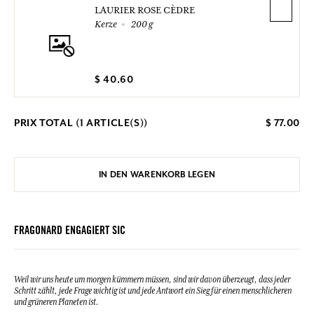
LAURIER ROSE CÈDRE
Kerze
200 g
$ 40.60
PRIX TOTAL (
1
ARTICLE(S))
$ 77.00
IN DEN WARENKORB LEGEN
FRAGONARD ENGAGIERT SIC
Weil wir uns heute um morgen kümmern müssen, sind wir davon überzeugt, dass jeder
Schritt zählt, jede Frage wichtig ist und jede Antwort ein Sieg für einen menschlicheren
und grüneren Planeten ist.