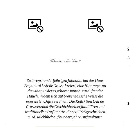
S
1
Wussten Sie Das?
KAUFEN
KAUFEN
GRAIN DE SOLEIL
SEIFE IN KIESELFORM
Zu ihrem hundertjährigen Jubiläum hat das Haus
Eau de Parfum
140 g
Fragonard L’Air de Grasse kreiert, eine Hommage an
50ml
Lavendel
die Stadt, in der es geboren wurde: ein duftender
Hauch, in dem sich auf provenzalische Weise die
erlesensten Düfte vereinen. Die Kollektion L’Air de
+ 4
$ 74.00
$ 11.00
$
Grasse erzählt die Geschichte einer familiären und
traditionellen Parfümerie, die seit 1926 geschrieben
wird. Rückblick auf hundert Jahre Parfumkunst.