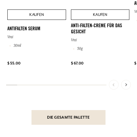
A
V
KAUFEN
KAUFEN
ANTI-FALTEN-CREME FÜR DAS
ANTIFALTEN SERUM
GESICHT
Vrai
Vrai
30ml
50g
$ 55.00
$ 67.00
$
DIE GESAMTE PALETTE