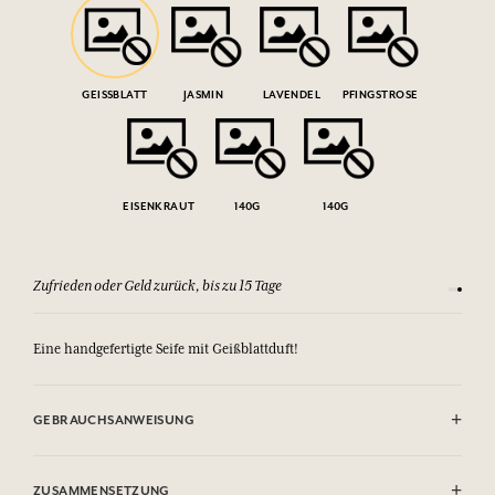
GEISSBLATT
JASMIN
LAVENDEL
PFINGSTROSE
EISENKRAUT
140G
140G
Zufrieden oder Geld zurück, bis zu 15 Tage
Jeder Ei
Eine handgefertigte Seife mit Geißblattduft!
GEBRAUCHSANWEISUNG
AUGENKONTAKT VERMEIDEN.
ZUSAMMENSETZUNG