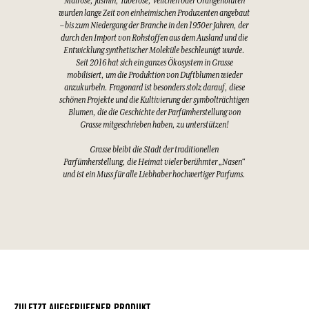
Mairose, Jasmin, Tuberose, Veilchen oder Orangenblüten
wurden lange Zeit von einheimischen Produzenten angebaut
– bis zum Niedergang der Branche in den 1950er Jahren, der
durch den Import von Rohstoffen aus dem Ausland und die
Entwicklung synthetischer Moleküle beschleunigt wurde.
Seit 2016 hat sich ein ganzes Ökosystem in Grasse
mobilisiert, um die Produktion von Duftblumen wieder
anzukurbeln. Fragonard ist besonders stolz darauf, diese
schönen Projekte und die Kultivierung der symbolträchtigen
Blumen, die die Geschichte der Parfümherstellung von
Grasse mitgeschrieben haben, zu unterstützen!
Grasse bleibt die Stadt der traditionellen
Parfümherstellung, die Heimat vieler berühmter „Nasen“
und ist ein Muss für alle Liebhaber hochwertiger Parfums.