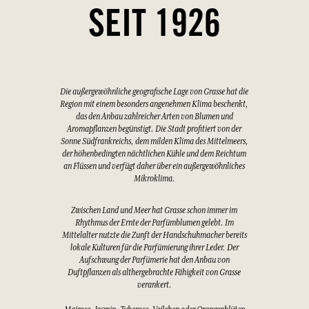
SEIT 1926
Die außergewöhnliche geografische Lage von Grasse hat die
Region mit einem besonders angenehmen Klima beschenkt,
das den Anbau zahlreicher Arten von Blumen und
Aromapflanzen begünstigt. Die Stadt profitiert von der
Sonne Südfrankreichs, dem milden Klima des Mittelmeers,
der höhenbedingten nächtlichen Kühle und dem Reichtum
an Flüssen und verfügt daher über ein außergewöhnliches
Mikroklima.
Zwischen Land und Meer hat Grasse schon immer im
Rhythmus der Ernte der Parfümblumen gelebt. Im
Mittelalter nutzte die Zunft der Handschuhmacher bereits
lokale Kulturen für die Parfümierung ihrer Leder. Der
Aufschwung der Parfümerie hat den Anbau von
Duftpflanzen als althergebrachte Fähigkeit von Grasse
verankert.