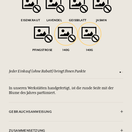
EISENKRAUT
LAVENDEL
GEISSBLATT
JASMIN
PFINGSTROSE
140G
140G
Jeder Einkauf (ohne Rabatt) bringt Ihnen Punkte
Sehen Si
In unseren Werkstätten handgefertigt, ist die runde Seife mit der
Blume des Jahres parfümiert.
GEBRAUCHSANWEISUNG
AUGENKONTAKT VERMEIDEN. Bei Berührung mit den Augen
gründlich mit Wasser ausspülen.
ZUSAMMENSETZUNG