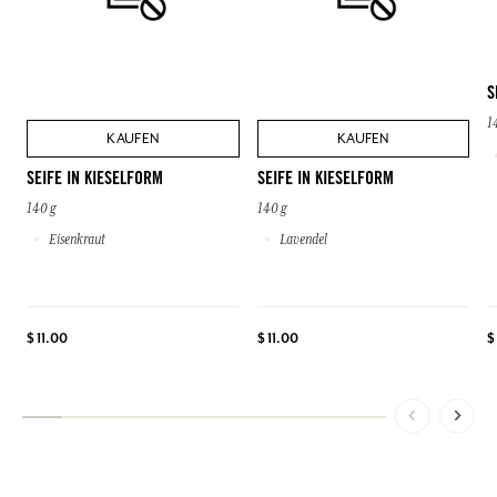
S
1
KAUFEN
KAUFEN
SEIFE IN KIESELFORM
SEIFE IN KIESELFORM
140 g
140 g
Eisenkraut
Lavendel
$ 11.00
$ 11.00
$