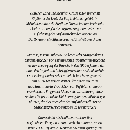
Mikroklima.
Zwischen Land und Meer hat Grasse schon immer im
Rhythmus der Ernte der Parfümblumen gelebt. Im
Mittelalter nutzte die Zunft der Handschuhmacher bereits
lokale Kulturen für die Parfümierung ihrer Leder. Der
Aufschwung der Parfümerie hat den Anbau von
Duftpflanzen als althergebrachte Fähigkeit von Grasse
verankert.
Mairose, Jasmin, Tuberose, Veilchen oder Orangenblüten
wurden lange Zeit von einheimischen Produzenten angebaut
– bis zum Niedergang der Branche in den 1950er Jahren, der
durch den Import von Rohstoffen aus dem Ausland und die
Entwicklung synthetischer Moleküle beschleunigt wurde.
Seit 2016 hat sich ein ganzes Ökosystem in Grasse
mobilisiert, um die Produktion von Duftblumen wieder
anzukurbeln. Fragonard ist besonders stolz darauf, diese
schönen Projekte und die Kultivierung der symbolträchtigen
Blumen, die die Geschichte der Parfümherstellung von
Grasse mitgeschrieben haben, zu unterstützen!
Grasse bleibt die Stadt der traditionellen
Parfümherstellung, die Heimat vieler berühmter „Nasen“
und ist ein Muss für alle Liebhaber hochwertiger Parfums.