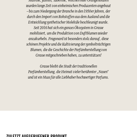
Mairose, Jasmin, Tuberose, Veilchen oder Orangenblüten
wurden lange Zeit von einheimischen Produzenten angebaut
– bis zum Niedergang der Branche in den 1950er Jahren, der
durch den Import von Rohstoffen aus dem Ausland und die
Entwicklung synthetischer Moleküle beschleunigt wurde.
Seit 2016 hat sich ein ganzes Ökosystem in Grasse
mobilisiert, um die Produktion von Duftblumen wieder
anzukurbeln. Fragonard ist besonders stolz darauf, diese
schönen Projekte und die Kultivierung der symbolträchtigen
Blumen, die die Geschichte der Parfümherstellung von
Grasse mitgeschrieben haben, zu unterstützen!
Grasse bleibt die Stadt der traditionellen
Parfümherstellung, die Heimat vieler berühmter „Nasen“
und ist ein Muss für alle Liebhaber hochwertiger Parfums.