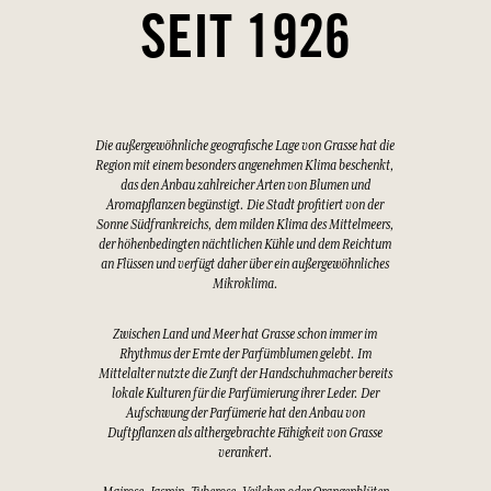
SEIT 1926
Die außergewöhnliche geografische Lage von Grasse hat die
Region mit einem besonders angenehmen Klima beschenkt,
das den Anbau zahlreicher Arten von Blumen und
Aromapflanzen begünstigt. Die Stadt profitiert von der
Sonne Südfrankreichs, dem milden Klima des Mittelmeers,
der höhenbedingten nächtlichen Kühle und dem Reichtum
an Flüssen und verfügt daher über ein außergewöhnliches
Mikroklima.
Zwischen Land und Meer hat Grasse schon immer im
Rhythmus der Ernte der Parfümblumen gelebt. Im
Mittelalter nutzte die Zunft der Handschuhmacher bereits
lokale Kulturen für die Parfümierung ihrer Leder. Der
Aufschwung der Parfümerie hat den Anbau von
Duftpflanzen als althergebrachte Fähigkeit von Grasse
verankert.