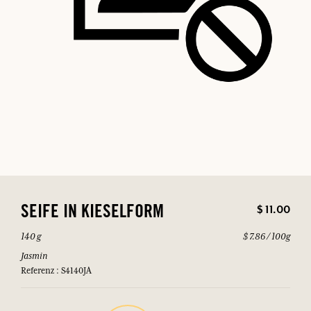
$ 11.00
SEIFE IN KIESELFORM
140 g
$ 7.86 / 100g
Jasmin
Referenz : S4140JA