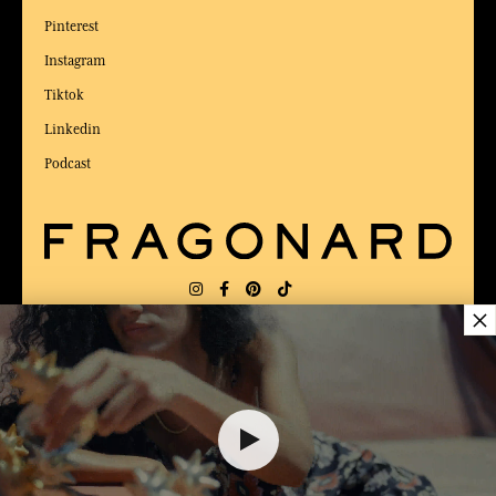
Pinterest
Instagram
Tiktok
Linkedin
Podcast
×
LIEFERUNG:
US
SPRACHE:
DE
ZUM BESTEN ONLINE-COMMERCE-SITE