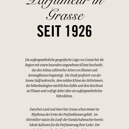
Grasse
SEIT 1926
Die außergewöhnliche geografische Lage von Grasse hat die
Region mit einem besonders angenehmen Klima beschenkt,
das den Anbau zahlreicher Arten von Blumen und
Aromapflanzen begünstigt. Die Stadt profitiert von der
Sonne Südfrankreichs, dem milden Klima des Mittelmeers,
der höhenbedingten nächtlichen Kühle und dem Reichtum
an Flüssen und verfügt daher über ein außergewöhnliches
Mikroklima.
Zwischen Land und Meer hat Grasse schon immer im
Rhythmus der Ernte der Parfümblumen gelebt. Im
Mittelalter nutzte die Zunft der Handschuhmacher bereits
lokale Kulturen für die Parfümierung ihrer Leder. Der