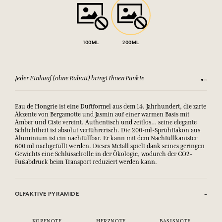
100ML
200ML
Jeder Einkauf (ohne Rabatt) bringt Ihnen Punkte
Sehen Si
Eau de Hongrie ist eine Duftformel aus dem 14. Jahrhundert, die zarte
Akzente von Bergamotte und Jasmin auf einer warmen Basis mit
Amber und Ciste vereint. Authentisch und zeitlos… seine elegante
Schlichtheit ist absolut verführerisch. Die 200-ml-Sprühflakon aus
Aluminium ist ein nachfüllbar. Er kann mit dem Nachfüllkanister
600 ml nachgefüllt werden. Dieses Metall spielt dank seines geringen
Gewichts eine Schlüsselrolle in der Ökologie, wodurch der CO2-
Fußabdruck beim Transport reduziert werden kann.
OLFAKTIVE PYRAMIDE
KOPFNOTE
HERZNOTE
BASISNOTE