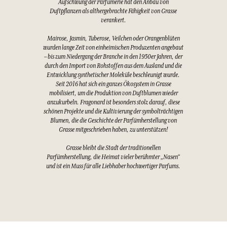
Aufschwung der Parfümerie hat den Anbau von
Duftpflanzen als althergebrachte Fähigkeit von Grasse
verankert.
Mairose, Jasmin, Tuberose, Veilchen oder Orangenblüten
wurden lange Zeit von einheimischen Produzenten angebaut
– bis zum Niedergang der Branche in den 1950er Jahren, der
durch den Import von Rohstoffen aus dem Ausland und die
Entwicklung synthetischer Moleküle beschleunigt wurde.
Seit 2016 hat sich ein ganzes Ökosystem in Grasse
mobilisiert, um die Produktion von Duftblumen wieder
anzukurbeln. Fragonard ist besonders stolz darauf, diese
schönen Projekte und die Kultivierung der symbolträchtigen
Blumen, die die Geschichte der Parfümherstellung von
Grasse mitgeschrieben haben, zu unterstützen!
Grasse bleibt die Stadt der traditionellen
Parfümherstellung, die Heimat vieler berühmter „Nasen“
und ist ein Muss für alle Liebhaber hochwertiger Parfums.