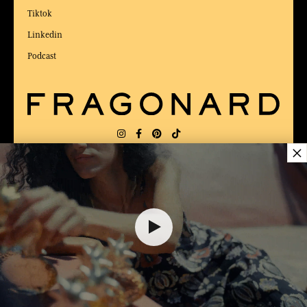
Tiktok
Linkedin
Podcast
×
LIEFERUNG:
US
SPRACHE:
DE
$ 95.00
ZUM BESTEN ONLINE-COMMERCE-SITE
2025 vom Magazin Capital gewählt
DEM WARENKORB HINZUFÜGEN
1