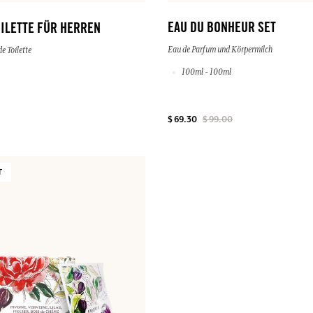
EAU DU BONHEUR SET
OILETTE FÜR HERREN
Eau de Parfum und Körpermilch
e Toilette
100ml - 100ml
$ 69.30
$ 99.00
T