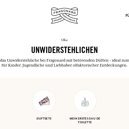
F
die
UNWIDERSTEHLICHEN
 das Unwiderstehliche bei Fragonard mit betörenden Düften – ideal zu
für Kinder, Jugendliche und Liebhaber olfaktorischer Entdeckungen.
nd Geschenke.
EINWÄHLEN
EINWÄHLEN
EINWÄHLEN
EINWÄHLEN
DUFTSETS
MEIN ERSTES EAU DE
TOILETTE