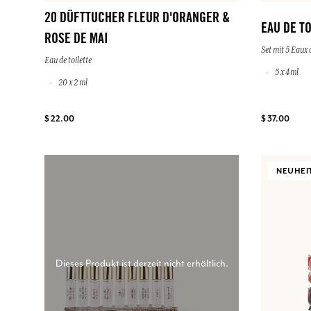
20 DÜFTTUCHER FLEUR D'ORANGER &
EAU DE T
ROSE DE MAI
Set mit 5 Eaux d
Eau de toilette
5 x 4ml
20 x 2 ml
$ 22.00
$ 37.00
NEUHEI
Dieses Produkt ist derzeit nicht erhältlich.