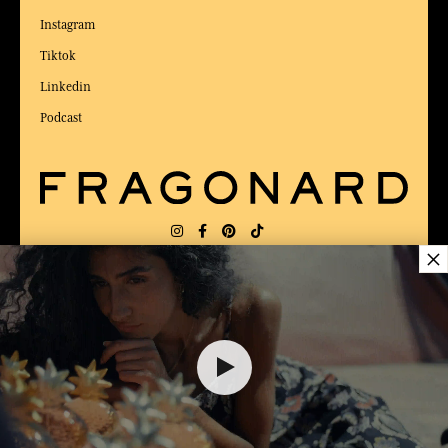
Instagram
Tiktok
Linkedin
Podcast
×
LIEFERUNG:
US
SPRACHE:
DE
ZUM BESTEN ONLINE-COMMERCE-SITE
2025 vom Magazin Capital gewählt