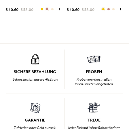
+ 1
+ 1
$ 40.60
$ 58.00
$ 40.60
$ 58.00
SICHERE BEZAHLUNG
PROBEN
Sehen Sie sich unsere AGBs an
Proben werden in allen
Ihren Paketen angeboten
GARANTIE
TREUE
Zufrieden oder Geld zurück,
Jeder Einkauf (ohne Rabatt) bringt