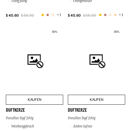
Ylang ylang
Orangenblüte
+ 1
+ 1
$ 40.60
$ 58.00
$ 40.60
$ 58.00
-30%
-30%
KAUFEN
KAUFEN
DUFTKERZE
DUFTKERZE
Porzellan Topf 200g
Porzellan Topf 200g
Weinbergpfirsich
Ambre Safran