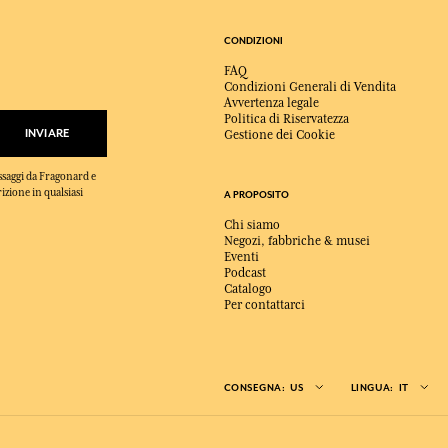
CONDIZIONI
FAQ
Condizioni Generali di Vendita
Avvertenza legale
Politica di Riservatezza
INVIARE
Gestione dei Cookie
essaggi da Fragonard e
rizione in qualsiasi
A PROPOSITO
Chi siamo
Negozi, fabbriche & musei
Eventi
Podcast
Catalogo
Per contattarci
CONSEGNA:
US
LINGUA:
IT