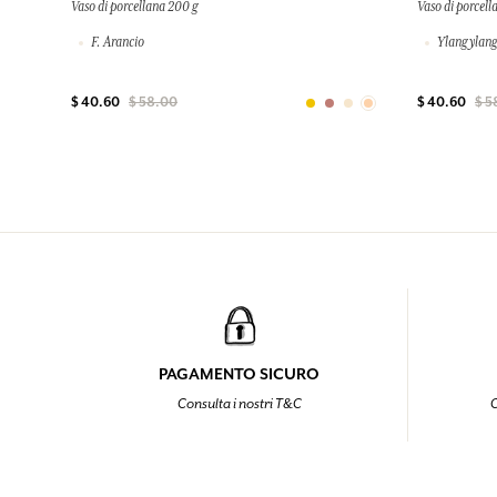
Vaso di porcellana 200 g
Vaso di porcell
F. Arancio
Ylang ylang
$ 40.60
$ 58.00
$ 40.60
$ 5
PAGAMENTO SICURO
Consulta i nostri T&C
C