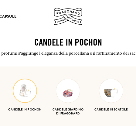
 CAPSULE
CANDELE IN POCHON
o profumi s'aggiunge l'eleganza della porcellana e il raffinamento dei sac
mulare punti e ricevere regali.
COLLEGARSI
CANDELE IN POCHON
CANDELE GIARDINO
CANDELE IN SCATOLE
DI FRAGONARD
COLLEGARSI
COLLEGARSI
COLLEGARSI