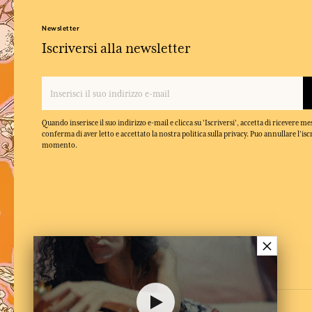
Newsletter
Iscriversi alla newsletter
Quando inserisce il suo indirizzo e-mail e clicca su 'Iscriversi', accetta di ricevere m
conferma di aver letto e accettato la nostra politica sulla privacy. Puo annullare l'isc
momento.
×