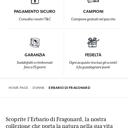
PAGAMENTO SICURO
CAMPIONI
Consulta i nostri T&C
Campioni gratuiti nel paccho
GARANZIA
FEDELTÀ
Soddisfatti o rimborsati
Ogni acquisto (esclusi gli sconti)
fino a 15 giorni
li fa guadagnare punti
HOME PAGE
DONNE
ERBARIO DI FRAGONARD
Scoprite l'Erbario di Fragonard, la nostra
collezione che porta la natura nella sua vita