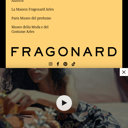
Azzurra
La Maison Fragonard Arles
Paris Museo del profumo
Museo della Moda e del
Costume Arles
×
CONSEGNA:
US
LINGUA:
IT
ELETTO MIGLIOR SITO DI COMMERCIO
Online 2025 dalla rivista Capital