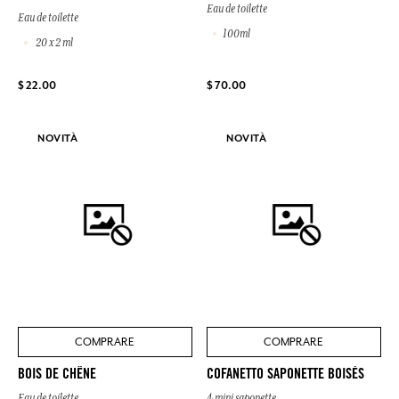
Eau de toilette
Eau de toilette
100ml
20 x 2 ml
$ 22.00
$ 70.00
NOVITÀ
NOVITÀ
COMPRARE
COMPRARE
BOIS DE CHÊNE
COFANETTO SAPONETTE BOISÉS
Eau de toilette
4 mini saponette