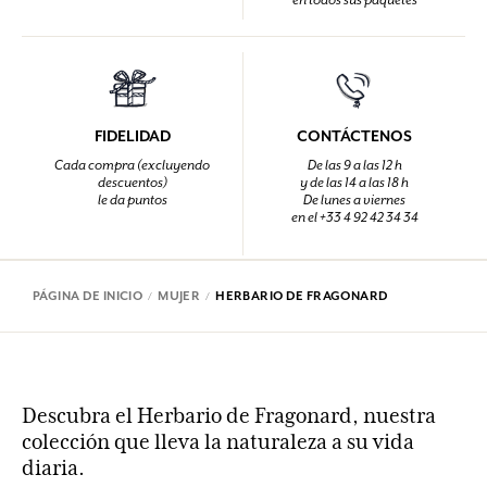
FIDELIDAD
CONTÁCTENOS
Cada compra (excluyendo
De las 9 a las 12 h
descuentos)
y de las 14 a las 18 h
le da puntos
De lunes a viernes
en el +33 4 92 42 34 34
PÁGINA DE INICIO
MUJER
HERBARIO DE FRAGONARD
Descubra el Herbario de Fragonard, nuestra
colección que lleva la naturaleza a su vida
diaria.