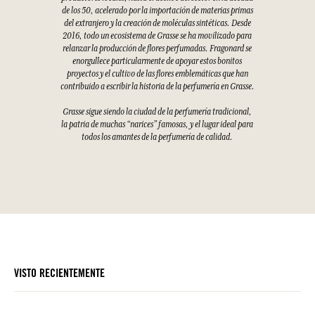
de los 50, acelerado por la importación de materias primas
del extranjero y la creación de moléculas sintéticas. Desde
2016, todo un ecosistema de Grasse se ha movilizado para
relanzar la producción de flores perfumadas. Fragonard se
enorgullece particularmente de apoyar estos bonitos
proyectos y el cultivo de las flores emblemáticas que han
contribuido a escribir la historia de la perfumería en Grasse.
Grasse sigue siendo la ciudad de la perfumería tradicional,
la patria de muchas “narices” famosas, y el lugar ideal para
todos los amantes de la perfumería de calidad.
VISTO RECIENTEMENTE