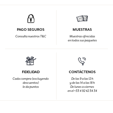
PAGO SEGUROS
MUESTRAS
Consulta nuestros T&C
Muestras ofrecidas
en todos sus paquetes
FIDELIDAD
CONTÁCTENOS
Cada compra (excluyendo
De las 9 a las 12 h
descuentos)
y de las 14 a las 18 h
le da puntos
De lunes a viernes
en el +33 4 92 42 34 34