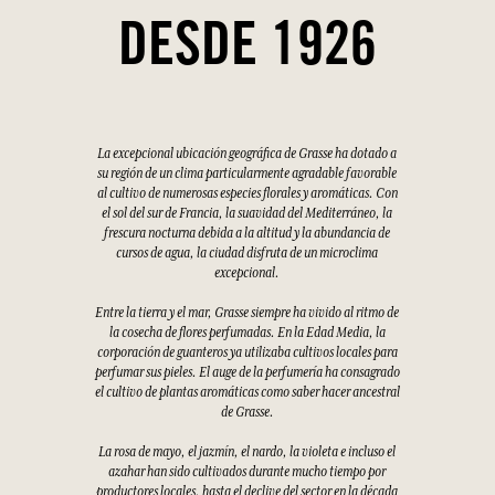
DESDE 1926
La excepcional ubicación geográfica de Grasse ha dotado a
su región de un clima particularmente agradable favorable
al cultivo de numerosas especies florales y aromáticas. Con
el sol del sur de Francia, la suavidad del Mediterráneo, la
frescura nocturna debida a la altitud y la abundancia de
cursos de agua, la ciudad disfruta de un microclima
excepcional.
Entre la tierra y el mar, Grasse siempre ha vivido al ritmo de
la cosecha de flores perfumadas. En la Edad Media, la
corporación de guanteros ya utilizaba cultivos locales para
perfumar sus pieles. El auge de la perfumería ha consagrado
el cultivo de plantas aromáticas como saber hacer ancestral
de Grasse.
La rosa de mayo, el jazmín, el nardo, la violeta e incluso el
azahar han sido cultivados durante mucho tiempo por
productores locales, hasta el declive del sector en la década