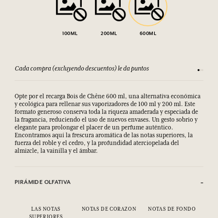
100ML
200ML
600ML
Cada compra (excluyendo descuentos) le da puntos
Consult
Opte por el recarga Bois de Chêne 600 ml, una alternativa económica
y ecológica para rellenar sus vaporizadores de 100 ml y 200 ml. Este
formato generoso conserva toda la riqueza amaderada y especiada de
la fragancia, reduciendo el uso de nuevos envases. Un gesto sobrio y
elegante para prolongar el placer de un perfume auténtico.
Encontramos aquí la frescura aromática de las notas superiores, la
fuerza del roble y el cedro, y la profundidad aterciopelada del
almizcle, la vainilla y el ámbar.
PIRÁMIDE OLFATIVA
LAS NOTAS
NOTAS DE CORAZON
NOTAS DE FONDO
SUPERIORES