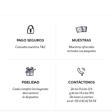
PAGO SEGUROS
MUESTRAS
Consulta nuestros T&C
Muestras ofrecidas
en todos sus paquetes
FIDELIDAD
CONTÁCTENOS
Cada compra (excluyendo
De las 9 a las 12 h
descuentos)
y de las 14 a las 18 h
le da puntos
De lunes a viernes
en el +33 4 92 42 34 34