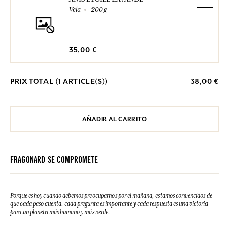
Vela
200 g
35,00 €
PRIX TOTAL (
1
ARTICLE(S))
38,00 €
AÑADIR AL CARRITO
FRAGONARD SE COMPROMETE
Porque es hoy cuando debemos preocuparnos por el mañana, estamos convencidos de
que cada paso cuenta, cada pregunta es importante y cada respuesta es una victoria
para un planeta más humano y más verde.