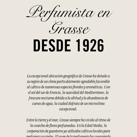
Perfumista en
Grasse
DESDE 1926
La excepcional ubicación geográfica de Grasse ha dotado a
su región de un clima particularmente agradable favorable
al cultivo de numerosas especies florales y aromáticas. Con
el sol del sur de Francia, la suavidad del Mediterráneo, la
frescura nocturna debida a la altitud y la abundancia de
cursos de agua, la ciudad disfruta de un microclima
excepcional.
Entre la tierra y el mar, Grasse siempre ha vivido al ritmo de
la cosecha de flores perfumadas. En la Edad Media, la
corporación de guanteros ya utilizaba cultivos locales para
perfumar sus pieles. El auge de la perfumería ha consagrado