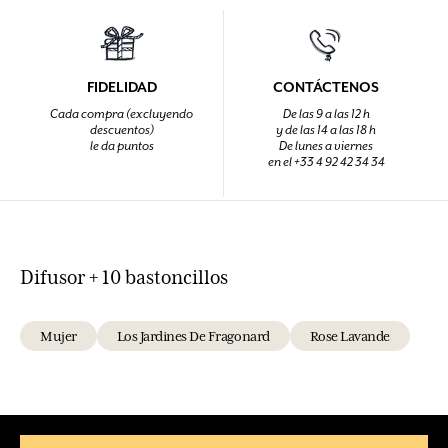
FIDELIDAD
CONTÁCTENOS
Cada compra (excluyendo
De las 9 a las 12 h
descuentos)
y de las 14 a las 18 h
le da puntos
De lunes a viernes
en el +33 4 92 42 34 34
Difusor + 10 bastoncillos
Mujer
Los Jardines De Fragonard
Rose Lavande