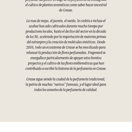
el cultivo de plantas aromáticas como saber hacer ancestral
de Grasse.
La rosa de mayo, el jazmín, el nardo, la violeta e incluso el
azahar han sido cultivados durante mucho tiempo por
productores locales, hasta el declive del sector en la década
de los 50, acelerado por la importación de materias primas
del extranjero y la creación de moléculas sintéticas. Desde
2016, todo un ecosistema de Grasse se ha movilizado para
relanzar la producción de flores perfumadas. Fragonard se
enorgullece particularmente de apoyar estos bonitos
proyectos y el cultivo de las flores emblemáticas que han
contribuido a escribir la historia de la perfumería en Grasse.
Grasse sigue siendo la ciudad de la perfumería tradicional,
la patria de muchas “narices” famosas, y el lugar ideal para
todos los amantes de la perfumería de calidad.