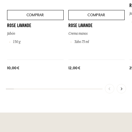
R
J
COMPRAR
COMPRAR
ROSE LAVANDE
ROSE LAVANDE
Jabón
Crema manos
150 g
Tubo 75 ml
10,00 €
12,00 €
2