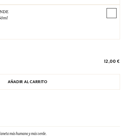
ANDE
60ml
12,00 €
AÑADIR AL CARRITO
planeta más humano y más verde.