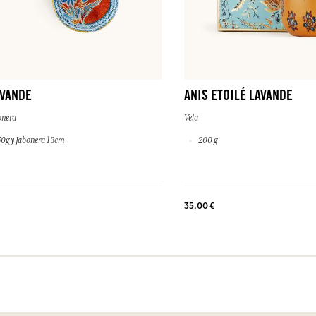
AVANDE
ANIS ETOILÉ LAVANDE
onera
Vela
0g y Jabonera 13cm
200 g
35,00 €