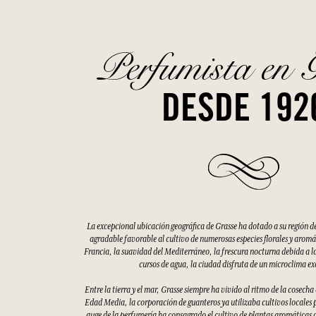
Perfumista en 
DESDE 192
La excepcional ubicación geográfica de Grasse ha dotado a su región d
agradable favorable al cultivo de numerosas especies florales y aromáti
Francia, la suavidad del Mediterráneo, la frescura nocturna debida a la
cursos de agua, la ciudad disfruta de un microclima e
Entre la tierra y el mar, Grasse siempre ha vivido al ritmo de la cosecha
Edad Media, la corporación de guanteros ya utilizaba cultivos locales p
auge de la perfumería ha consagrado el cultivo de plantas aromáticas 