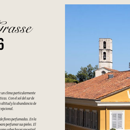
Grasse
6
e un clima particularmente
cas. Con el sol del sur de
 altitud y la abundancia de
xcepcional.
 de flores perfumadas. En la
ara perfumar sus pieles. El
como saber hacer ancestral