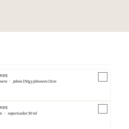
ANDE
onera
Jabón 150g y Jabonera 13cm
ANDE
um
vaporizador 50 ml