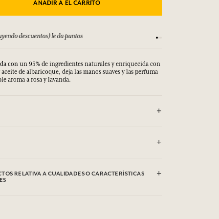
AÑADIR A EL CARRITO
yendo descuentos) le da puntos
Consulta nuestros T
ada con un 95% de ingredientes naturales y enriquecida con
 aceite de albaricoque, deja las manos suaves y las perfuma
e aroma a rosa y lavanda.
erin, Coco-caprylate/caprate, Butyrospermum Parkii (Shea)
l-6 Distearate, Glyceryl Stearate Se, Prunus Armeniaca
TOS RELATIVA A CUALIDADES O CARACTERÍSTICAS
(Fragrance), Cetyl Alcohol, Caprylyl Glycol, Avena Sativa
ES
 Acrylates/C10-30 Alkyl Acrylate Crosspolymer,
, Tocopherol, Panthenol, Helianthus Annuus (Sunflower)
ydroxide, Linalool, Geraniol, Limonene, Citronellol,
 las cualidades o características medioambientales haciendo
a puede ser objeto de modificaciones. Consultar el embalaje
rado.