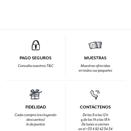
PAGO SEGUROS
MUESTRAS
Consulta nuestros T&C
Muestras ofrecidas
en todos sus paquetes
FIDELIDAD
CONTÁCTENOS
Cada compra (excluyendo
De las 9 a las 12 h
descuentos)
y de las 14 a las 18 h
le da puntos
De lunes a viernes
en el +33 4 92 42 34 34