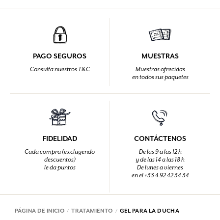
PAGO SEGUROS
MUESTRAS
Consulta nuestros T&C
Muestras ofrecidas
en todos sus paquetes
FIDELIDAD
CONTÁCTENOS
Cada compra (excluyendo
De las 9 a las 12 h
descuentos)
y de las 14 a las 18 h
le da puntos
De lunes a viernes
en el +33 4 92 42 34 34
PÁGINA DE INICIO
TRATAMIENTO
GEL PARA LA DUCHA