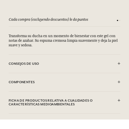
Cada compra (excluyendo descuentos) le da puntos
Consult
Transforma su ducha en un momento de bienestar con este gel con
notas de azahar. Su espuma cremosa limpia suavemente y deja la piel
suave y sedosa.
CONSEJOS DE USO
EVITAR EL CONTACTO CON LOS OJOS.
COMPONENTES
Aqua (Water), Sodium Coco-Sulfate, Cocamidopropyl Betaine, Decyl
Glucoside, Caprylyl/Capryl Glucoside, Parfum (Fragrance), Betaine,
FICHA DE PRODUCTOS RELATIVA A CUALIDADES O
Citric Acid, Potassium Sorbate, Sodium Benzoate, Pongamia Pinnata
CARACTERÍSTICAS MEDIOAMBIENTALES
Seed Extract, Triethyl Citrate, Isoamyl Laurate, Kaempferia Galanga
Root Extract, Hydroxycitronellal, Linalool, Terpineol, Geraniol,
Tabla de información
Linalyl Acetate, Cananga Odorata Oil/Extract, CI 14700 (FD&C Red 4),
Por favor, consulte las cualidades o características medioambientales
CI 19140 (FD&C Yellow 5).
clic aquí
haciendo
.