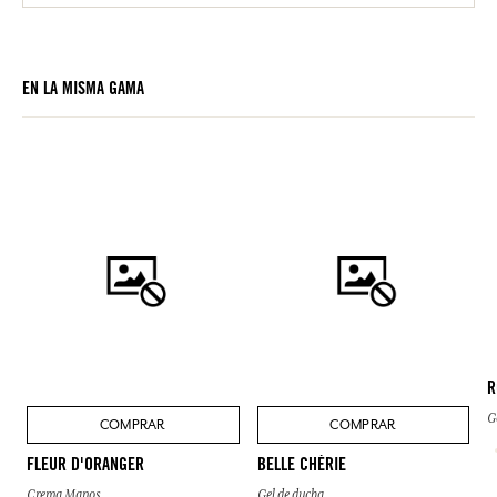
EN LA MISMA GAMA
R
G
COMPRAR
COMPRAR
FLEUR D'ORANGER
BELLE CHÉRIE
Crema Manos
Gel de ducha