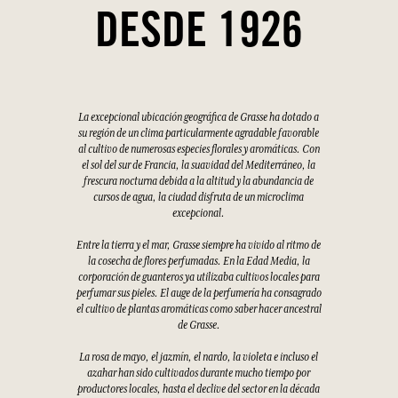
DESDE 1926
La excepcional ubicación geográfica de Grasse ha dotado a
su región de un clima particularmente agradable favorable
al cultivo de numerosas especies florales y aromáticas. Con
el sol del sur de Francia, la suavidad del Mediterráneo, la
frescura nocturna debida a la altitud y la abundancia de
cursos de agua, la ciudad disfruta de un microclima
excepcional.
Entre la tierra y el mar, Grasse siempre ha vivido al ritmo de
la cosecha de flores perfumadas. En la Edad Media, la
corporación de guanteros ya utilizaba cultivos locales para
perfumar sus pieles. El auge de la perfumería ha consagrado
el cultivo de plantas aromáticas como saber hacer ancestral
de Grasse.
La rosa de mayo, el jazmín, el nardo, la violeta e incluso el
azahar han sido cultivados durante mucho tiempo por
productores locales, hasta el declive del sector en la década