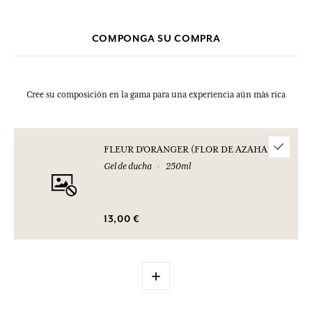
Esta lista puede ser objeto de modificaciones. Consultar el embalaje
del producto comprado.
COMPONGA SU COMPRA
Cree su composición en la gama para una experiencia aún más rica
FLEUR D'ORANGER (FLOR DE AZAHAR)
Gel de ducha
250ml
13,00 €
+