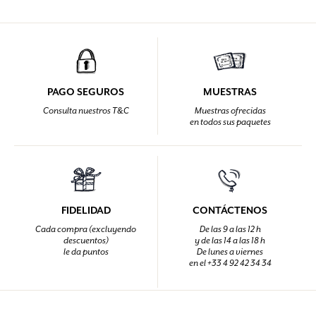
PAGO SEGUROS
MUESTRAS
Consulta nuestros T&C
Muestras ofrecidas
en todos sus paquetes
FIDELIDAD
CONTÁCTENOS
Cada compra (excluyendo
De las 9 a las 12 h
descuentos)
y de las 14 a las 18 h
le da puntos
De lunes a viernes
en el +33 4 92 42 34 34