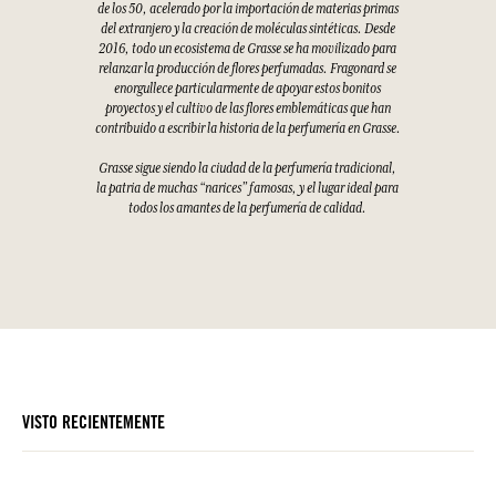
de los 50, acelerado por la importación de materias primas
del extranjero y la creación de moléculas sintéticas. Desde
2016, todo un ecosistema de Grasse se ha movilizado para
relanzar la producción de flores perfumadas. Fragonard se
enorgullece particularmente de apoyar estos bonitos
proyectos y el cultivo de las flores emblemáticas que han
contribuido a escribir la historia de la perfumería en Grasse.
Grasse sigue siendo la ciudad de la perfumería tradicional,
la patria de muchas “narices” famosas, y el lugar ideal para
todos los amantes de la perfumería de calidad.
VISTO RECIENTEMENTE