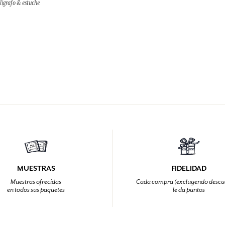
óligrafo & estuche
MUESTRAS
FIDELIDAD
Muestras ofrecidas
Cada compra (excluyendo descu
en todos sus paquetes
le da puntos