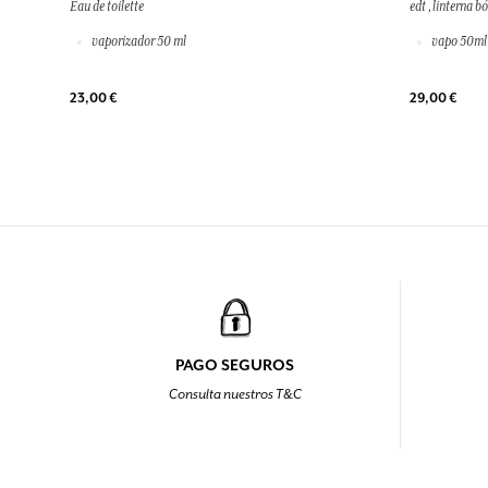
Eau de toilette
edt ,linterna b
vaporizador 50 ml
vapo 50ml
23,00 €
29,00 €
PAGO SEGUROS
Consulta nuestros T&C