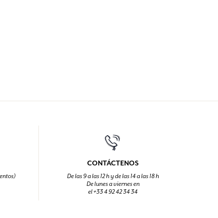
CONTÁCTENOS
entos)
De las 9 a las 12 h y de las 14 a las 18 h
De lunes a viernes en
el +33 4 92 42 34 34