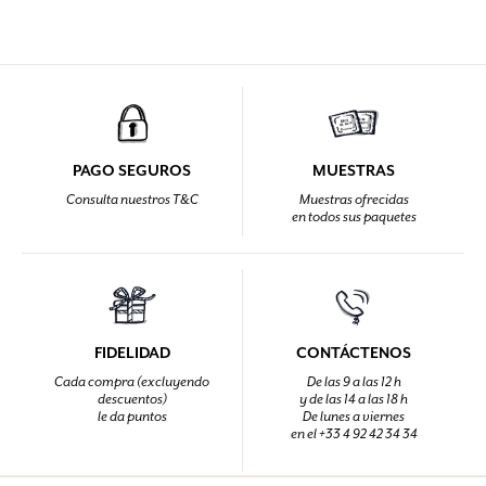
PAGO SEGUROS
MUESTRAS
Consulta nuestros T&C
Muestras ofrecidas
en todos sus paquetes
FIDELIDAD
CONTÁCTENOS
Cada compra (excluyendo
De las 9 a las 12 h
descuentos)
y de las 14 a las 18 h
le da puntos
De lunes a viernes
en el +33 4 92 42 34 34