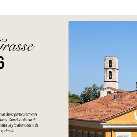
Grasse
6
e un clima particularmente
cas. Con el sol del sur de
 altitud y la abundancia de
xcepcional.