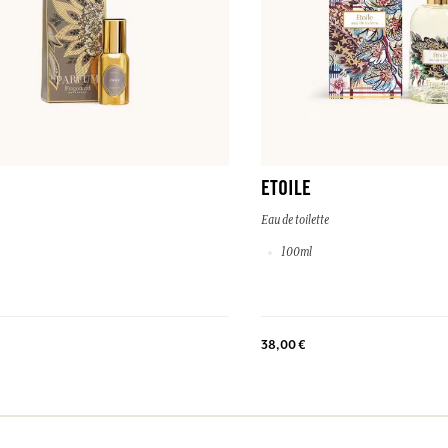
ETOILE
Eau de toilette
100ml
38,00 €