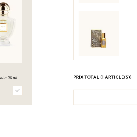
PRIX TOTAL (
1
ARTICLE(S))
ador 50 ml