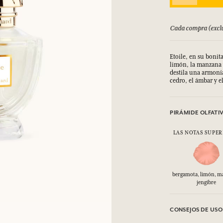
INICIAR SESIÓN
bolsado hasta 15 días
Cada compra (exclu
los.
los.
los.
los.
INICIAR SESIÓN
INICIAR SESIÓN
INICIAR SESIÓN
INICIAR SESIÓN
Etoile, en su bonita
limón, la manzana 
destila una armoní
cedro, el ámbar y e
PIRÁMIDE OLFATI
LAS NOTAS SUPER
bergamota, limón, m
jengibre
CONSEJOS DE USO