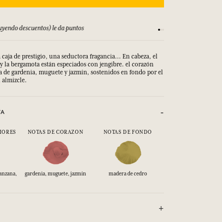
yendo descuentos) le da puntos
Consulta nuestros T
 caja de prestigio, una seductora fragancia... En cabeza, el
y la bergamota están especiados con jengibre. el corazón
a de gardenia, muguete y jazmín, sostenidos en fondo por el
l almizcle.
VA
IORES
NOTAS DE CORAZON
NOTAS DE FONDO
anzana,
gardenia, muguete, jazmín
madera de cedro