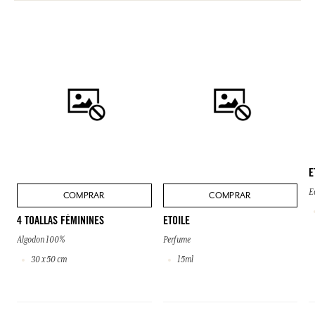
E
E
COMPRAR
COMPRAR
4 TOALLAS FÉMININES
ETOILE
Algodon 100%
Perfume
30 x 50 cm
15ml