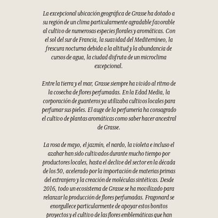
La excepcional ubicación geográfica de Grasse ha dotado a
su región de un clima particularmente agradable favorable
al cultivo de numerosas especies florales y aromáticas. Con
el sol del sur de Francia, la suavidad del Mediterráneo, la
frescura nocturna debida a la altitud y la abundancia de
cursos de agua, la ciudad disfruta de un microclima
excepcional.
Entre la tierra y el mar, Grasse siempre ha vivido al ritmo de
la cosecha de flores perfumadas. En la Edad Media, la
corporación de guanteros ya utilizaba cultivos locales para
perfumar sus pieles. El auge de la perfumería ha consagrado
el cultivo de plantas aromáticas como saber hacer ancestral
de Grasse.
La rosa de mayo, el jazmín, el nardo, la violeta e incluso el
azahar han sido cultivados durante mucho tiempo por
productores locales, hasta el declive del sector en la década
de los 50, acelerado por la importación de materias primas
del extranjero y la creación de moléculas sintéticas. Desde
2016, todo un ecosistema de Grasse se ha movilizado para
relanzar la producción de flores perfumadas. Fragonard se
enorgullece particularmente de apoyar estos bonitos
proyectos y el cultivo de las flores emblemáticas que han