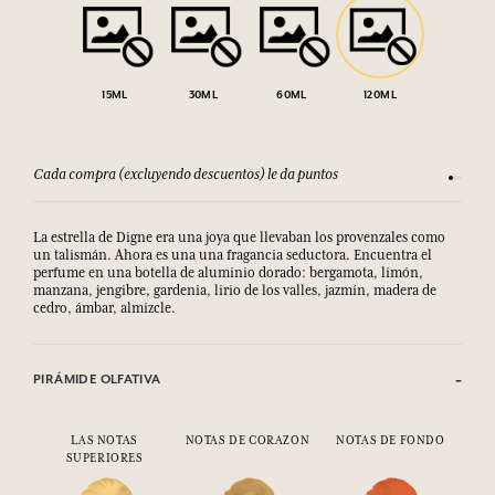
15ML
30ML
60ML
120ML
Cada compra (excluyendo descuentos) le da puntos
Consult
La estrella de Digne era una joya que llevaban los provenzales como
un talismán. Ahora es una una fragancia seductora. Encuentra el
perfume en una botella de aluminio dorado: bergamota, limón,
manzana, jengibre, gardenia, lirio de los valles, jazmín, madera de
cedro, ámbar, almizcle.
PIRÁMIDE OLFATIVA
LAS NOTAS
NOTAS DE CORAZON
NOTAS DE FONDO
SUPERIORES