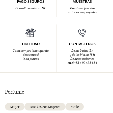
PAGO SEGUROS
MUESTRAS
Consulta nuestros T&C
Muestras ofrecidas
en todos sus paquetes
FIDELIDAD
CONTÁCTENOS
Cada compra (excluyendo
De las 9 a las 12 h
descuentos)
y de las 14 a las 18 h
le da puntos
De lunes a viernes
en el +33 4 92 42 34 34
Perfume
Mujer
Los Clasicos Mujeres
Etoile