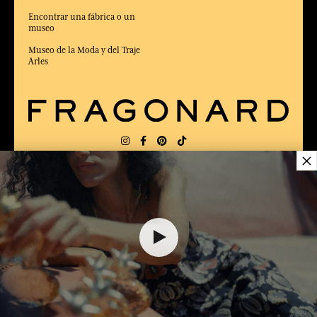
Encontrar una fábrica o un
museo
Museo de la Moda y del Traje
Arles
×
ENTREGA:
FR
IDIOMA:
ES
105,00 €
ELEGIDO MEJOR SITIO DE COMERCIO
en Línea 2025 por la revista Capital
AÑADIR A EL CARRITO
1