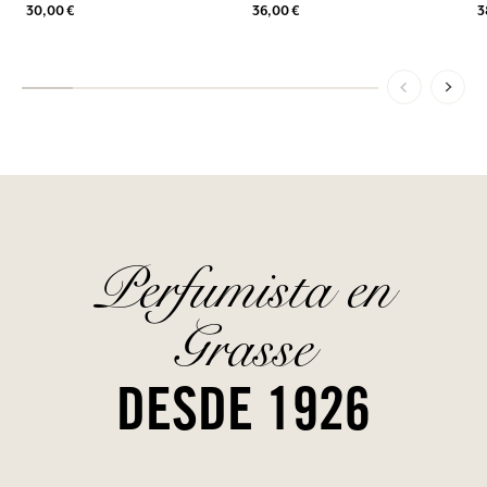
30,00 €
36,00 €
3
Perfumista en
Grasse
DESDE 1926