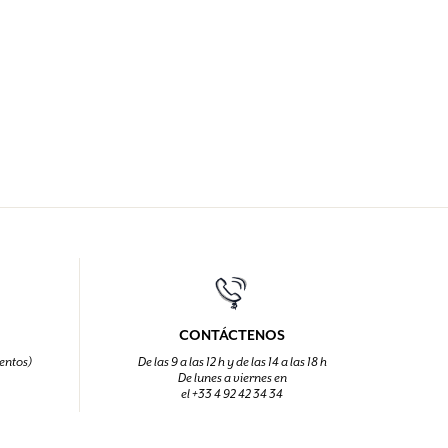
CONTÁCTENOS
entos)
De las 9 a las 12 h y de las 14 a las 18 h
De lunes a viernes en
el +33 4 92 42 34 34