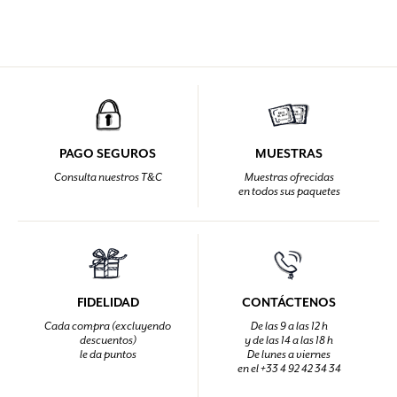
PAGO SEGUROS
MUESTRAS
Consulta nuestros T&C
Muestras ofrecidas
en todos sus paquetes
FIDELIDAD
CONTÁCTENOS
Cada compra (excluyendo
De las 9 a las 12 h
descuentos)
y de las 14 a las 18 h
le da puntos
De lunes a viernes
en el +33 4 92 42 34 34