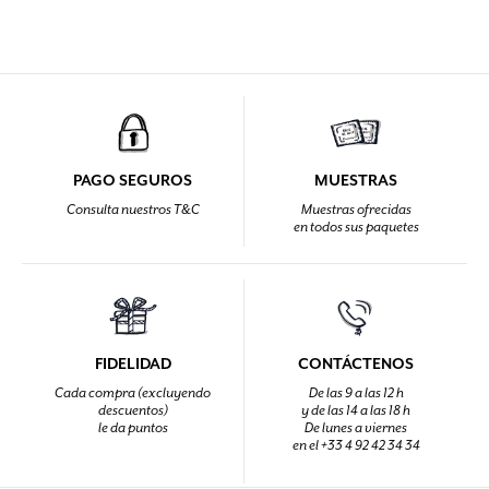
PAGO SEGUROS
MUESTRAS
Consulta nuestros T&C
Muestras ofrecidas
en todos sus paquetes
FIDELIDAD
CONTÁCTENOS
Cada compra (excluyendo
De las 9 a las 12 h
descuentos)
y de las 14 a las 18 h
le da puntos
De lunes a viernes
en el +33 4 92 42 34 34