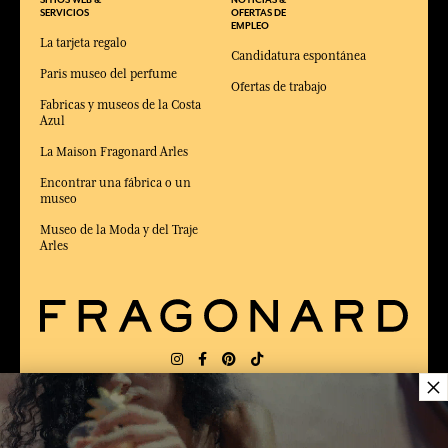
SITIOS WEB &
NOTICIAS &
SERVICIOS
OFERTAS DE
EMPLEO
La tarjeta regalo
Candidatura espontánea
Paris museo del perfume
Ofertas de trabajo
Fabricas y museos de la Costa
Azul
La Maison Fragonard Arles
Encontrar una fábrica o un
museo
Museo de la Moda y del Traje
Arles
×
ENTREGA:
FR
IDIOMA:
ES