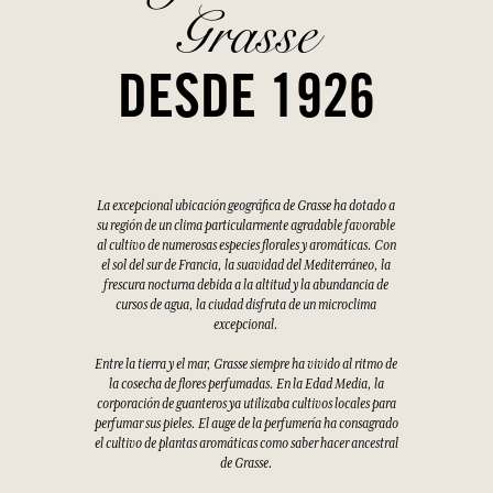
Grasse
DESDE 1926
La excepcional ubicación geográfica de Grasse ha dotado a
su región de un clima particularmente agradable favorable
al cultivo de numerosas especies florales y aromáticas. Con
el sol del sur de Francia, la suavidad del Mediterráneo, la
frescura nocturna debida a la altitud y la abundancia de
cursos de agua, la ciudad disfruta de un microclima
excepcional.
Entre la tierra y el mar, Grasse siempre ha vivido al ritmo de
la cosecha de flores perfumadas. En la Edad Media, la
corporación de guanteros ya utilizaba cultivos locales para
perfumar sus pieles. El auge de la perfumería ha consagrado
el cultivo de plantas aromáticas como saber hacer ancestral
de Grasse.