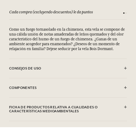
Cada compra (excluyendo descuentos) le da puntos
Consult
Como un fuego tornasolado en la chimenea, esta vela se compone de
una cálida unión de notas amaderadas de leños quemados y del olor
característico del humo de un fuego de chimenea. ¿Ganas de un
ambiente acogedor para enamorados? ¿Deseos de un momento de
relajación en familia? Déjese seducir por la vela Bois Dormant.
CONSEJOS DE USO
Evitar todo contacto con la vela encendida. No dejarla arder más de
tres horas consecutivas. Cortar regularmente la mecha.No posar la
COMPONENTES
vela sobre una superficie frágil. Puede producir una reacción
alérgica. EN CASO DE CONTACTO CON LA PIEL: lavar
abundantemente con agua y jabón. Si se produce irritación o
Contiene: Isoeugenol. Esta lista puede ser objeto de modificaciones.
sarpullido en la piel: busque atención médica. N° de emergencia
Consultar el embalaje del producto comprado.
FICHA DE PRODUCTOS RELATIVA A CUALIDADES O
(+33) 01.45.42.59.59.
CARACTERÍSTICAS MEDIOAMBIENTALES
Tabla de información
Por favor, consulte las cualidades o características medioambientales
clic aquí
haciendo
.