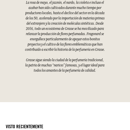
La rosa de mayo, el jazmín, el nardo, la violeta e incluso el
azahar han sido cultivados durante mucho tiempo por
productores locales, hasta el declive del sector en la década
de los 50, acelerado por la importación de materias primas
del extranjero y la creación de moléculas sintéticas. Desde
2016, todo un ecosistema de Grasse se ha movilizado para
relanzar la producción de flores perfumadas. Fragonard se
enorgullece particularmente de apoyar estos bonitos
proyectos y el cultivo de las flores emblemáticas que han
contribuido a escribir la historia de la perfumería en Grasse.
Grasse sigue siendo la ciudad de la perfumería tradicional,
la patria de muchas “narices” famosas, y el lugar ideal para
todos los amantes de la perfumería de calidad.
VISTO RECIENTEMENTE