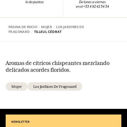
le da puntos
De lunes a viernes
en el +33 4 92 42 34 34
PÁGINA DE INICIO
MUJER
LOS JARDINES DE
FRAGONARD
TILLEUL CÉDRAT
Aromas de cítricos chispeantes mezclando
delicados acordes floridos.
Mujer
Los Jardines De Fragonard
NEWSLETTER