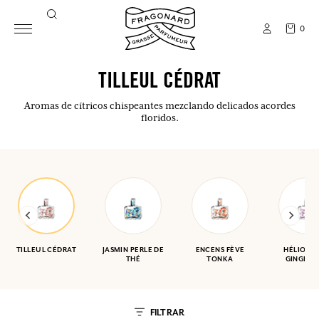
0
TILLEUL CÉDRAT
Aromas de cítricos chispeantes mezclando delicados acordes
floridos.
TILLEUL CÉDRAT
JASMIN PERLE DE
ENCENS FÈVE
HÉLIOTR
THÉ
TONKA
GINGEMB
FILTRAR