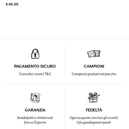
$ 46.00
PAGAMENTO SICURO
CAMPIONI
Consulta i nostri T&C
Campioni gratuiti nel paccho
GARANZIA
FEDELTÀ
Soddisfatti o rimborsati
Ogni acquisto (esclusi gli sconti)
fino a 15 giorni
li fa guadagnare punti