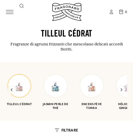
0
TILLEUL CÉDRAT
Fragranze di agrumi frizzanti che mescolano delicati accordi
fioriti.
TILLEUL CÉDRAT
JASMIN PERLE DE
ENCENS FÈVE
HÉLIOTR
THÉ
TONKA
GINGEMB
FILTRARE