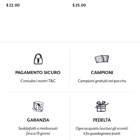
$ 22.00
$ 25.00
PAGAMENTO SICURO
CAMPIONI
Consulta i nostri T&C
Campioni gratuiti nel paccho
GARANZIA
FEDELTÀ
Soddisfatti o rimborsati
Ogni acquisto (esclusi gli sconti)
fino a 15 giorni
li fa guadagnare punti